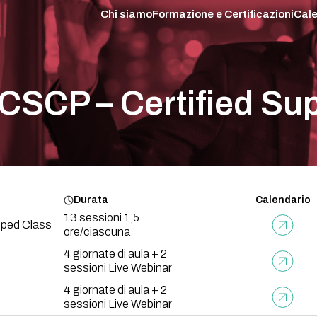
Chi siamo
Formazione e Certificazioni
Cale
ASCM/APICS basket
Operations & Supply Chain
Demand Planning, S&OP
DDMRP e TOC
Lean Six Sigma
CSCP – Certified Su
Acquisti
Project Management
Leadership Center
E-learning
 APICS CSCP – Certified Supply Chain Professional
Durata
Calendario
13 sessioni 1,5
pped Class
ore/ciascuna
4 giornate di aula + 2
sessioni Live Webinar
4 giornate di aula + 2
sessioni Live Webinar