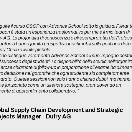
rks
tecipanti per l’attivazione. I posti sono limitati al fine di consen
truttori.
n
guire il corso CSCP con Advance School sotto la guida di Pierant
nfo@advanceschool.org
) la scheda di iscrizione compilata insie
y
obon è stata un’esperienza trasformativa per me e il mio team di
dine d’acquisto.
y AG. La profondità di conoscenza e gli esempi pratici del Profes
antonio hanno fornito prospettive inestimabili sulla gestione della
:
Scheda registrazione
ly Chain a livello globale.
vices
che distingue veramente Advance School è il suo impegno costa
il successo degli studenti. La disponibilità della scuola nell’organi
rose chiamate di follow-up in preparazione all’esame ha dimost
oro dedizione nel garantire che ogni studente sia completamente
arato. Queste sessioni non solo hanno chiarito dubbi, ma hanno
e funzionato come un ulteriore sostegno, promuovendo un
 Use
ente di apprendimento collaborativo. ”
entory
bal Supply Chain Development and Strategic
ojects Manager - Dufry AG
trol