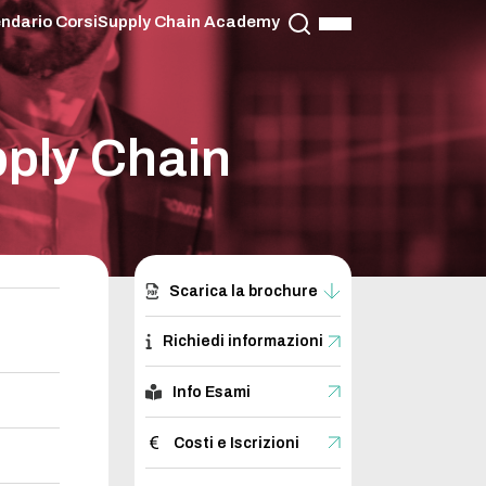
ndario Corsi
Supply Chain Academy
pply Chain
Scarica la brochure
Richiedi informazioni
Info Esami
Costi e Iscrizioni