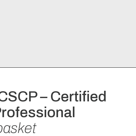
ement
tics
tion Choices
CSCP – Certified
ips
rofessional
Risk
asket