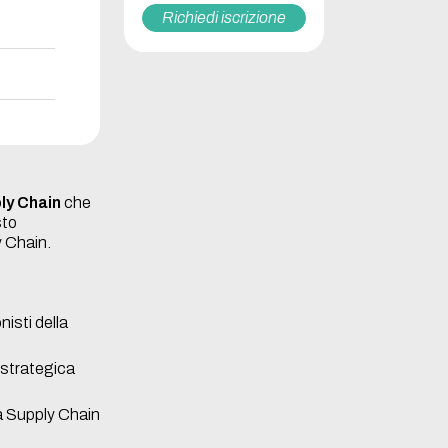
Richiedi iscrizione
ply Chain
che
sto
y Chain.
nisti della
e strategica
la Supply Chain