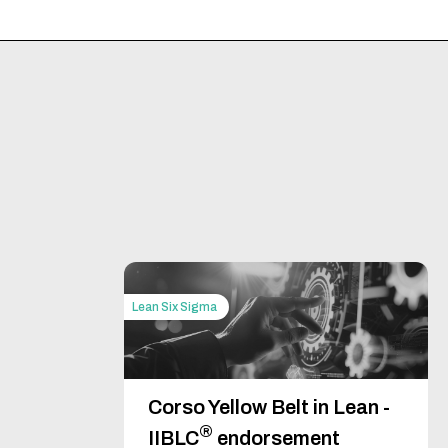
Module 8: Optimization, Sustainabilit
Optimizing Supply Chain Strategy an
Sustainability
Technology Trends
Modulo Aggiuntivo per corsi in hous
Questo modulo applicativo delle conoscen
programma
Train for Per4mance
di Adva
strategiche da applicare nella Supply Cha
Per altre info sul modulo, leggere il
Succe
Lean Six Sigma
 –
Corso Yellow Belt in Lean -
rmation
®
IIBLC
endorsement