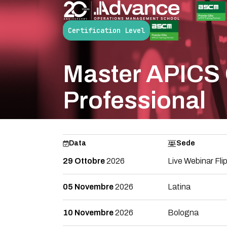
Certification Level
Master APICS 
Professional
Home
/
Formazione
/
ASCM/APICS basket
/
Master
Data
Sede
29 Ottobre
2026
Live Webinar Fli
05 Novembre
2026
Latina
10 Novembre
2026
Bologna