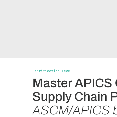
Performance and Continuous Improv
Module 5: Forward and Reverse Logis
Logistics and Distribution
Distribution Services and Transporta
Trade Considerations
Reverse Flow
Module 6: Supply Chain Relationships
Certification Level
Customer Relationships
Master APICS 
Supplier and Supply Chain Relationsh
Supply Chain P
Module 7: Supply Chain Risk
Risk Management and Supply Chain 
ASCM/APICS b
Risk Analysis and Response