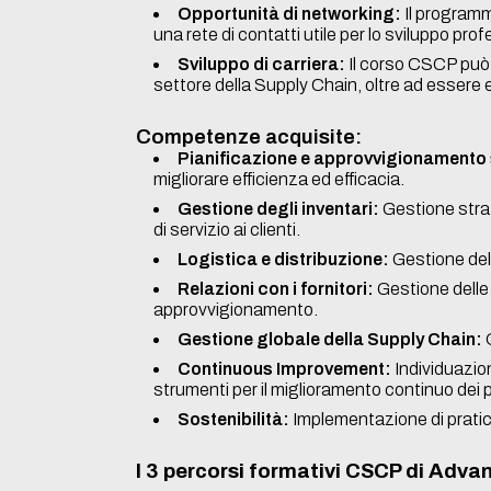
Opportunità di networking:
Il programm
una rete di contatti utile per lo sviluppo pro
Sviluppo di carriera:
Il corso CSCP può a
settore della Supply Chain, oltre ad essere ef
Competenze acquisite:
Pianificazione e approvvigionamento 
migliorare efficienza ed efficacia.
Gestione degli inventari:
Gestione strate
di servizio ai clienti.
Logistica e distribuzione:
Gestione dell
Relazioni con i fornitori:
Gestione delle r
approvvigionamento.
Gestione globale della Supply Chain:
O
Continuous Improvement:
Individuazion
strumenti per il miglioramento continuo dei 
Sostenibilità:
Implementazione di pratich
I 3 percorsi formativi CSCP di Adva