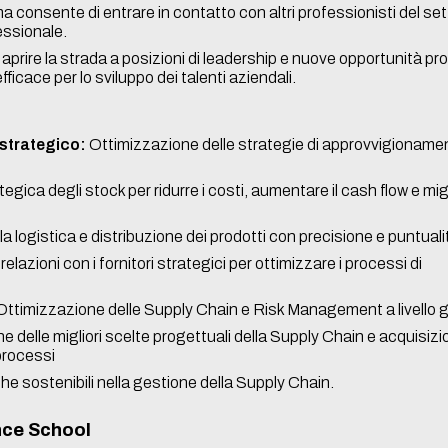
a consente di entrare in contatto con altri professionisti del se
fessionale.
prire la strada a posizioni di leadership e nuove opportunità pro
ficace per lo sviluppo dei talenti aziendali.
strategico:
Ottimizzazione delle strategie di approvvigioname
gica degli stock per ridurre i costi, aumentare il cash flow e miglio
a logistica e distribuzione dei prodotti con precisione e puntuali
elazioni con i fornitori strategici per ottimizzare i processi di
ttimizzazione delle Supply Chain e Risk Management a livello g
e delle migliori scelte progettuali della Supply Chain e acquisizi
processi
e sostenibili nella gestione della Supply Chain.
nce School