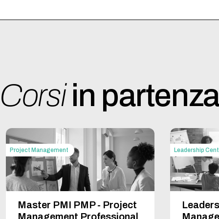
y, and Technology
d Tactics
Corsi
in partenz
e: Serious Game
(1 giornata)
ze acquisite, insieme ad un istruttore qualificato APICS, fa pa
nce School. Nel corso di tale modulo, si esaminano le scelte tat
in per migliorare il P&L di un’azienda.
ss Story Advance – Case New Holland: Train for Per4mance
Project Management
Leadership Cent
Leaders
Master PMI PMP - Project
Manage
Management Professional