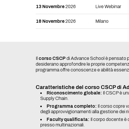
13 Novembre
2026
Live Webinar
18 Novembre
2026
Milano
Il
corso CSCP
di Advance School è pensato 
desiderano approfondire le proprie competenze
programma offre conoscenze e abilità essenzi
Caratteristiche del corso CSCP di 
Riconoscimento globale:
Il CSCP è una 
Supply Chain.
Programma completo:
Il corso copre v
degli approvvigionamenti alla gestione dei ri
Faculty qualificata:
Il corpo docente è 
presso multinazionali.