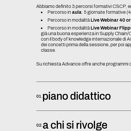
Abbiamo definito 3 percorsi formativi CSCP, ero
Percorso in
aula
: 5 giornate formative (
Percorso in modalità
Live Webinar 40 o
Percorso in modalità
Live Webinar Flip
già una buona esperienza in Supply Chain/
con il body of knowledge internazionale di A
dei concetti prima della sessione, per poi ap
classe.
Su richiesta Advance offre anche programmi d
piano didattico
01.
Il corso prevede:
a chi si rivolge
02.
Una fase di formazione in aula o Live