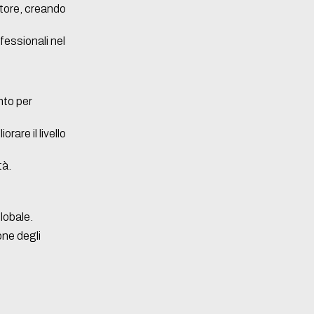
ttore, creando
fessionali nel
nto per
rare il livello
tà.
lobale.
one degli