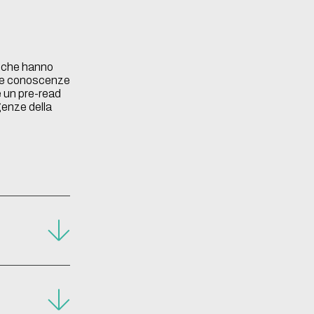
ro che hanno
rie conoscenze
e un pre-read
genze della