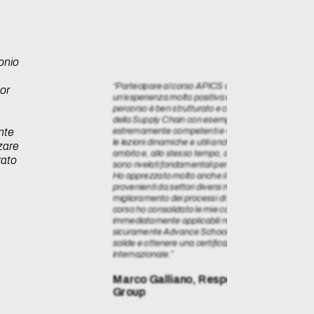
tire una
onio
me alla
“Partecipare al corso APICS organizzato da Advanc
sor
un’esperienza molto positiva e concreta dal punto di 
percorso è ben strutturato e combina in modo efficace
della Supply Chain con esempi pratici e casi aziendali 
nte
estremamente competenti e capaci di stimolare il c
le lezioni dinamiche e utili anche per chi, come me, l
zzare
ambito e, allo stesso tempo, ci hanno dato indicazion
rato
sono rivelati fondamentali per affrontare la prova di c
Ho apprezzato molto anche il confronto con gli altri p
provenienti da settori diversi ma accomunati dall’inte
miglioramento dei processi di pianificazione e gesti
corso ho consolidato le mie competenze e acquisito
immediatamente applicabili nel mio lavoro quotidian
sicuramente Advance School a chi desidera svilu
solide e ottenere una certificazione APICS riconosciu
internazionale.”
Marco Galliano, Responsabile Pianific
Group