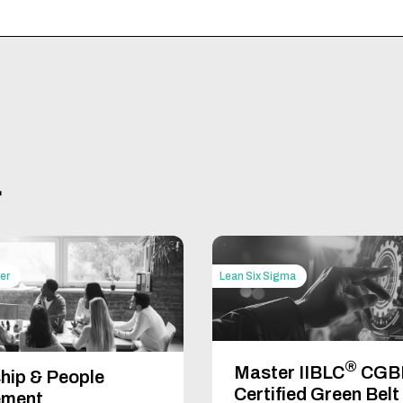
a
rte del
tiche e
er
Lean Six Sigma
®
Master IIBLC
CGBL
hip & People
Certified Green Belt
ment