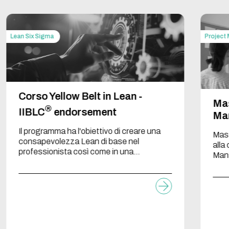
Lean Six Sigma
Project
Corso Yellow Belt in Lean -
Mas
®
IIBLC
endorsement
Ma
Il programma ha l'obiettivo di creare una
Mast
consapevolezza Lean di base nel
alla
professionista così come in una
Mana
organizzazione che intenda iniziare o
Proj
rendere sostenibile un progetto di
cambiamento.