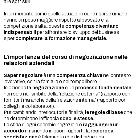
alle soft skill.
In un mercato come quello attuale, in cui le risorse umane
hanno un peso maggiore rispetto al passato e la
competizione è alta, queste
competenze diventano
indispensabili
per affrontare lo sviluppo del business
e per
completare la formazione manageriale.
L’importanza del corso di negoziazione nelle
relazioni aziendali
Saper negoziare
è una
competenza chiave
nel contesto
lavorativo, con la famiglia e nel tempo libero.
In azienda
la negoziazione
è un
processo fondamentale
non solo nell’ambito della “relazione esterna” (rapporto con
fornitori) ma anche della “relazione interna” (rapporto con
colleghi e collaboratori).
Pur cambiando interlocutori e finalità,
le regole di base
che
ne determinano l’efficacia
sono le stesse.
La sfida di ogni scambio negoziale è
raggiungere un
accordo
rimanendo in buoni rapporti: la
reciproca
soddisfazione
è l’elemento che distingue una