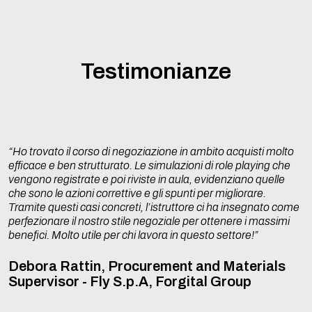
Buyer
Il processo negoziale
Sales Manager ed altre figure commerciali
Ricerca ed acquisizione delle informazioni
Pianificazione del negoziato (definizione di scopi e
obiettivi, BATNA, etc…)
Testimonianze
Conoscersi reciprocamente e fact finding
L’inizio del processo negoziale
Gestione delle espressioni di disaccordo e conflitto
Nuova valutazione e ricerca del compromesso
“Ho trovato il corso di negoziazione in ambito acquisti molto
Accordo di principio / definitivo
efficace e ben strutturato. Le simulazioni di role playing che
Descrizione delle varie fasi negoziali
vengono registrate e poi riviste in aula, evidenziano quelle
La negoziazione a distanza
che sono le azioni correttive e gli spunti per migliorare.
Tramite questi casi concreti, l’istruttore ci ha insegnato come
Peculiarità della negoziazione telefonica
perfezionare il nostro stile negoziale per ottenere i massimi
Le strategie negoziali più utilizzate
benefici. Molto utile per chi lavora in questo settore!”
Principali caratteristiche degli attori coinvolti nella
negoziazione
Debora Rattin, Procurement and Materials
Video ed Interazioni
Supervisor - Fly S.p.A, Forgital Group
2° GIORNATA