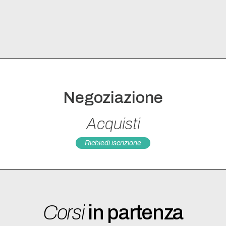
Negoziazione multiculturale: Le 5 dimensioni
culturali di Hofstede
Linee guida per una negoziazione multiculturale
efficace
Elementi principali della negoziazione cooperativa
Deferenza, contegno e cortesia
La costruzione dell’identità durante la negoziazione
Negoziazione
multiculturale
Le timelines negoziali nelle diverse culture
Acquisti
La costruzione della relazione in ambienti
multiculturali
Richiedi iscrizione
Lingua e convenzioni linguistiche
Messa a punto del piano negoziale e Role playing
Corsi
in partenza